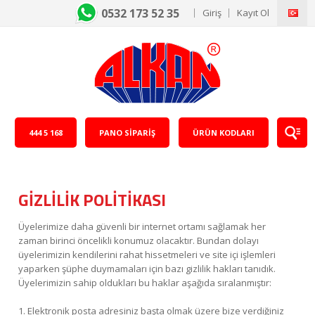
0532 173 52 35
Giriş
Kayıt Ol
Türkçe
444 5 168
PANO SİPARİŞ
ÜRÜN KODLARI
GIZLILIK POLITIKASI
Üyelerimize daha güvenli bir internet ortamı sağlamak her
zaman birinci öncelikli konumuz olacaktır. Bundan dolayı
üyelerimizin kendilerini rahat hissetmeleri ve site içi işlemleri
yaparken şüphe duymamaları için bazı gizlilik hakları tanıdık.
Üyelerimizin sahip oldukları bu haklar aşağıda sıralanmıştır:
1. Elektronik posta adresiniz başta olmak üzere bize verdiğiniz