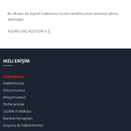
Bu ilkeler ile kişisel haklarınız bizim tarafımızdan teminat altına
alınmıştır.
ALKAN GAZ ALETLERİ A.Ş
HIZLI ERİŞİM
KURUMSAL
Hakkımızda
Vizyonumuz
Misyonumuz
Referanslar
Gizlilik Politikası
Banka Hesapları
Duyuru & Haberlerimiz